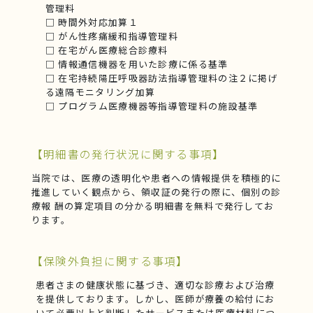
管理料
□ 時間外対応加算１
□ がん性疼痛緩和指導管理料
□ 在宅がん医療総合診療料
□ 情報通信機器を用いた診療に係る基準
□ 在宅持続陽圧呼吸器訪法指導管理料の注２に掲げ
る遠隔モニタリング加算
□ プログラム医療機器等指導管理料の施設基準
【明細書の発行状況に関する事項】
当院では、医療の透明化や患者への情報提供を積極的に
推進していく観点から、領収証の発行の際に、個別の診
療報 酬の算定項目の分かる明細書を無料で発行してお
ります。
【保険外負担に関する事項】
患者さまの健康状態に基づき、適切な診療および治療
を提供しております。しかし、医師が療養の給付にお
いて必要以上と判断したサービスまたは医療材料につ