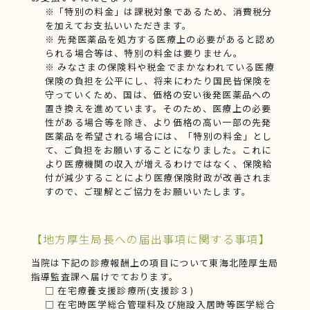
※「特別の料金」は課税対象であるため、消費税分
を加えてお支払いいただきます。
※ 先発医薬品を処方する医療上の必要があると認め
られる場合等は、特別の料金は要りません。
※ みなさまの保険料や税金でまかなわれている医療
保険の負担を公平にし、将来にわたり国民皆保険を
守っていくため、国は、価格の安い後発医薬品への
置き換えを進めています。そのため、医療上の必要
性がある場合等を除き、より価格の高い一部の先発
医薬品を希望される場合には、「特別の料金」とし
て、ご負担をお願いすることになりました。これに
より医療機関の収入が増えるわけではなく、保険給
付が減少することにより医療保険財政が改善されま
すので、ご理解とご協力をお願いいたします。
【地方厚生局長への届出事項に関する事項】
当院は下記の診療報酬上の項目について東海北陸厚生局
指導監査課へ届けでております。
□ 在宅療養支援診療所(支援診３)
□ 在宅時医学総合管理料及び施設入居時等医学総合